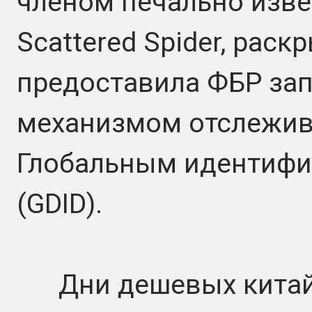
членом печально изве
Scattered Spider, раск
предоставила ФБР зап
механизмом отслежи
Глобальным идентифи
(GDID).
Дни дешевых китайс