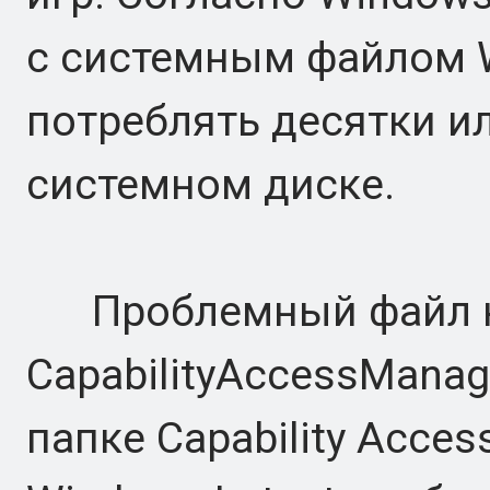
с системным файлом 
потреблять десятки ил
системном диске.
Проблемный файл н
CapabilityAccessManag
папке Capability Acce