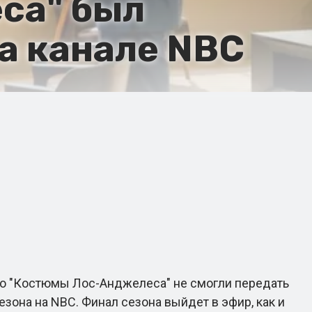
са" был
на канале NBC
что "Костюмы Лос-Анджелеса" не смогли передать
зона на NBC. Финал сезона выйдет в эфир, как и