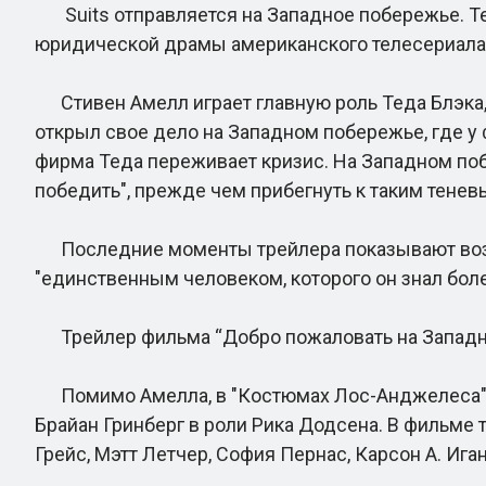
Suits отправляется на Западное побережье. Т
юридической драмы американского телесериала 
Стивен Амелл играет главную роль Теда Блэка, 
открыл свое дело на Западном побережье, где 
фирма Теда переживает кризис. На Западном побе
победить", прежде чем прибегнуть к таким тенев
Последние моменты трейлера показывают возвр
"единственным человеком, которого он знал более
Трейлер фильма “Добро пожаловать на Западно
Помимо Амелла, в "Костюмах Лос-Анджелеса" с
Брайан Гринберг в роли Рика Додсена. В фильме 
Грейс, Мэтт Летчер, София Пернас, Карсон А. Ига