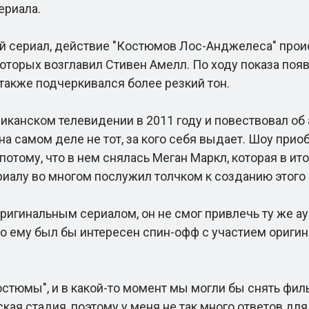
ериала.
й сериал, действие "Костюмов Лос-Анджелеса" проис
оторых возглавил Стивен Амелл. По ходу показа появ
 также подчеркивался более резкий тон.
нском телевидении в 2011 году и повествовал об а
 самом деле не тот, за кого себя выдает. Шоу приоб
 потому, что в нем снялась Меган Маркл, которая в и
иалу во многом послужил толчком к созданию этого
игинальным сериалом, он не смог привлечь ту же а
то ему был бы интересен спин-офф с участием оригина
тюмы", и в какой-то момент мы могли бы снять фильм
кая стадия, поэтому у меня не так много ответов для 