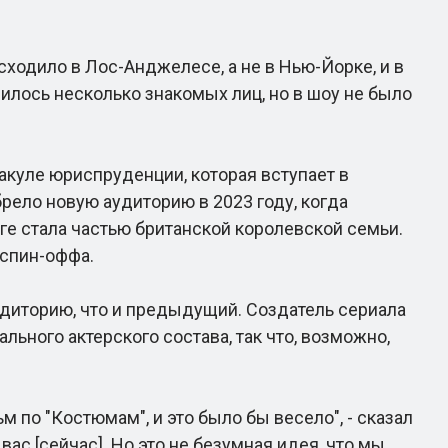
ходило в Лос-Анджелесе, а не в Нью-Йорке, и в
илось несколько знакомых лиц, но в шоу не было
куле юриспруденции, которая вступает в
рело новую аудиторию в 2023 году, когда
тоге стала частью британской королевской семьи.
 спин-оффа.
удиторию, что и предыдущий. Создатель сериала
льного актерского состава, так что, возможно,
 по "Костюмам", и это было бы весело", - сказал
вас [сейчас]. Но это не безумная идея, что мы