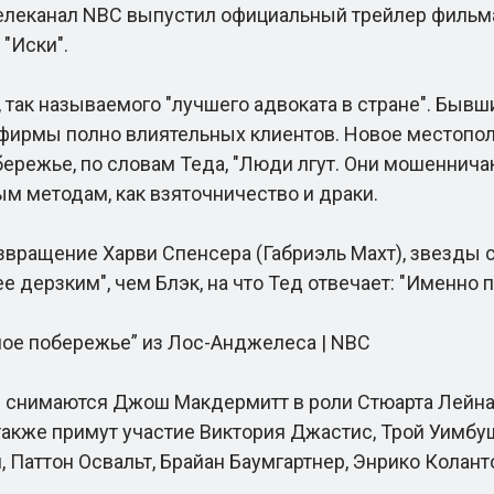
елеканал NBC выпустил официальный трейлер фильма
"Иски".
так называемого "лучшего адвоката в стране". Быв
у фирмы полно влиятельных клиентов. Новое местопо
режье, по словам Теда, "Люди лгут. Они мошенничают
ым методам, как взяточничество и драки.
ащение Харви Спенсера (Габриэль Махт), звезды с
 дерзким", чем Блэк, на что Тед отвечает: "Именно п
е побережье” из Лос-Анджелеса | NBC
нимаются Джош Макдермитт в роли Стюарта Лейна, Л
также примут участие Виктория Джастис, Трой Уимбуш,
н, Паттон Освальт, Брайан Баумгартнер, Энрико Кола