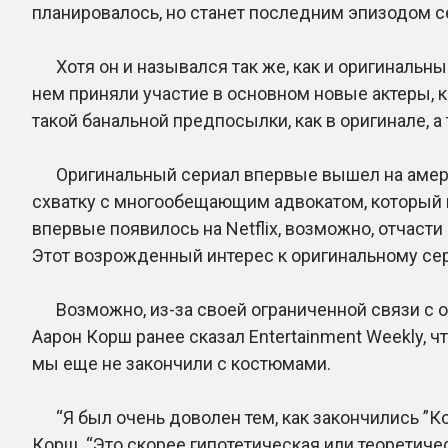
планировалось, но станет последним эпизодом с
Хотя он и назывался так же, как и оригинальны
нем приняли участие в основном новые актеры, к
такой банальной предпосылки, как в оригинале, а
Оригинальный сериал впервые вышел на америка
схватку с многообещающим адвокатом, который на
впервые появилось на Netflix, возможно, отчасти
Этот возрожденный интерес к оригинальному сер
Возможно, из-за своей ограниченной связи с ор
Аарон Корш ранее сказал Entertainment Weekly, ч
мы еще не закончили с костюмами.
“Я был очень доволен тем, как закончились ”Кос
Корш. “Это скорее гипотетическая или теоретичес