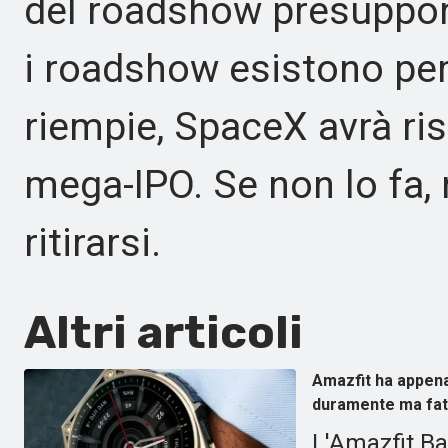
del roadshow presuppon
i roadshow esistono per t
riempie, SpaceX avrà ris
mega-IPO. Se non lo fa, n
ritirarsi.
Altri articoli
Amazfit ha appena
duramente ma fat
L'Amazfit Ba