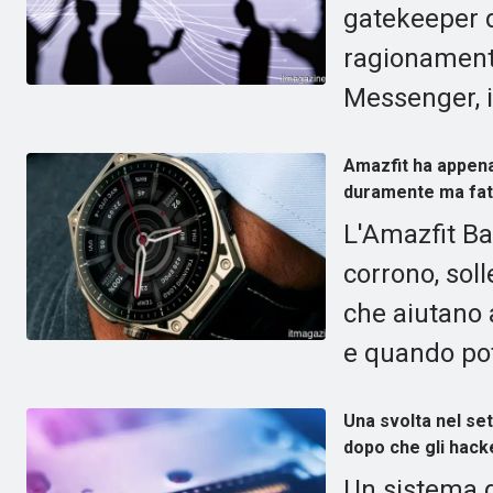
gatekeeper 
ragionamenti
Messenger, i
Amazfit ha appena
duramente ma fat
L'Amazfit Ba
corrono, sol
che aiutano 
e quando pot
Una svolta nel se
dopo che gli hacke
Un sistema d