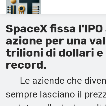
Pagina principale
SpaceX fissa l'IPO 
En
azione per una val
Es
trilioni di dollari
Ru
record.
It
Le aziende che divent
sempre lasciano il prezz