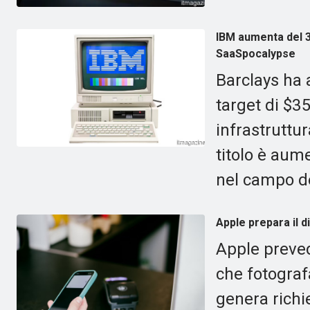
IBM aumenta del 3
SaaSpocalypse
Barclays ha 
target di $3
infrastruttur
titolo è aum
nel campo d
Apple prepara il d
Apple preved
che fotografa
genera richi