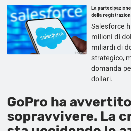
La partecipazione 
della registrazion
Salesforce h
milioni di do
miliardi di d
strategico, 
domanda per 
dollari.
GoPro ha avvertit
sopravvivere. La cr
sta uccidendo le 