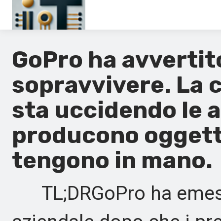
Pagina principale
GoPro ha avvertit
En
sopravvivere. La c
Es
sta uccidendo le 
Ru
producono oggetti
It
tengono in mano.
TL;DRGoPro ha emesso 