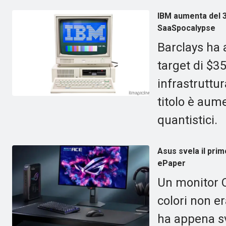
IBM aumenta del 3
SaaSpocalypse
Barclays ha 
target di $3
infrastruttur
titolo è aum
quantistici.
Asus svela il pri
ePaper
Un monitor 
colori non e
ha appena s