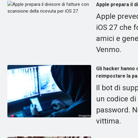
Apple prepara il d
Apple preved
iOS 27 che fo
amici e gene
Venmo.
Gli hacker hanno d
reimpostare la p
Il bot di sup
un codice di 
password. No
vittima.