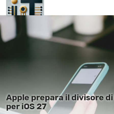
Pagina principale
En
Es
Ru
It
Apple prepara il divisore d
per iOS 27