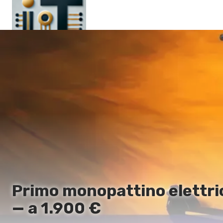
Pagina principale
En
Es
Ru
It
Primo monopattino elettric
— a 1.900 €