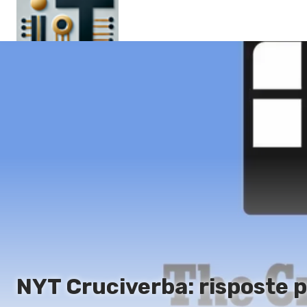
Pagina principale
En
Es
Ru
It
NYT Cruciverba: risposte 