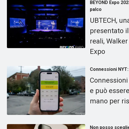
BEYOND Expo 2025:
palco
UBTECH, una 
presentato i
reali, Walke
Expo
Connessioni NYT: 
Connessioni 
e può essere
mano per riso
Non posso sceglier