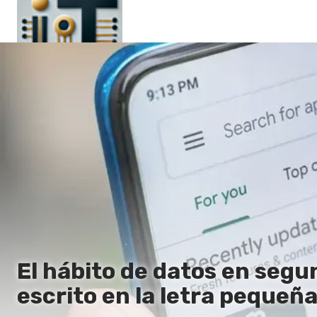
Principal
En
Es
Ru
It
El hábito de datos en segu
escrito en la letra pequeña