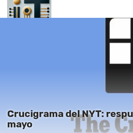
Principal
En
Es
Ru
It
Crucigrama del NYT: respue
mayo