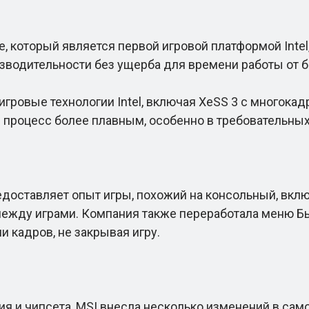
, который является первой игровой платформой Intel
водительности без ущерба для времени работы от б
ровые технологии Intel, включая XeSS 3 с многокад
 процесс более плавным, особенно в требовательных
оставляет опыт игры, похожий на консольный, вкл
между играми. Компания также переработала меню Б
 кадров, не закрывая игру.
 чипсета, MSI внесла несколько изменений в само п