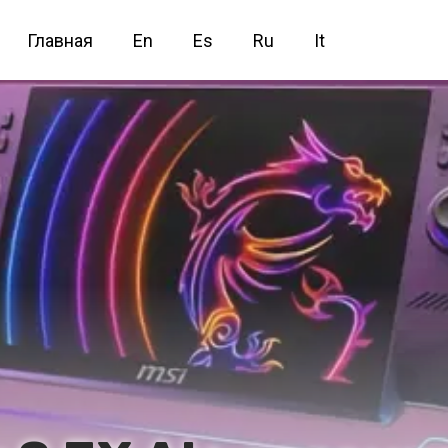
Главная
En
Es
Ru
It