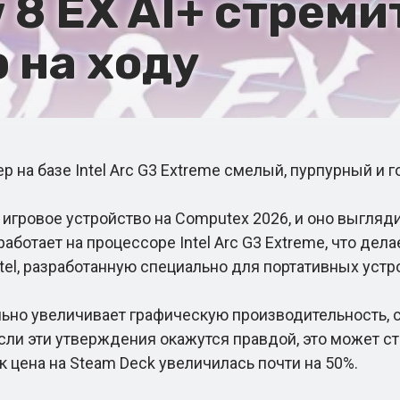
 8 EX AI+ стреми
 на ходу
 базе Intel Arc G3 Extreme смелый, пурпурный и го
ровое устройство на Computex 2026, и оно выгляди
 работает на процессоре Intel Arc G3 Extreme, что д
el, разработанную специально для портативных устр
но увеличивает графическую производительность, с
ли эти утверждения окажутся правдой, это может ста
ак цена на Steam Deck увеличилась почти на 50%.