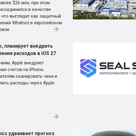
ривлек $26 млн, при этом
рисоединился в качестве
, что выглядит как защитный
рения Whatnot в европейском
овли.
о, планирует внедрить
ения расходов в iOS 27
иям, Apple внедряет
ия счетов на iPhone,
ателям сканировать чеки и
лить расходы через Apple
ics удваивает прогноз