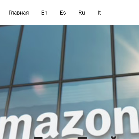
Главная
En
Es
Ru
It