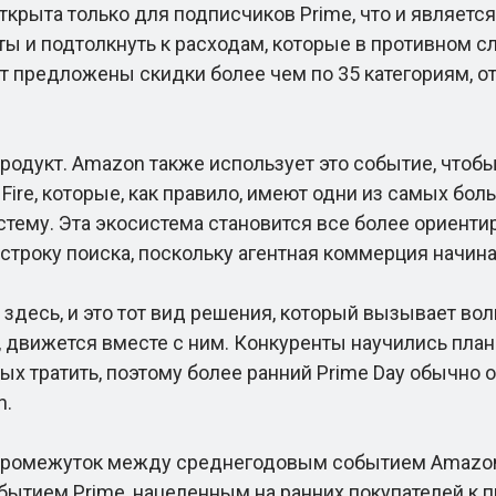
ыта только для подписчиков Prime, что и является 
ы и подтолкнуть к расходам, которые в противном сл
ут предложены скидки более чем по 35 категориям, о
дукт. Amazon также использует это событие, чтобы
ы Fire, которые, как правило, имеют одни из самых бо
стему. Эта экосистема становится все более ориент
строку поиска, поскольку агентная коммерция начина
есь, и это тот вид решения, который вызывает волн
о, движется вместе с ним. Конкуренты научились пла
вых тратить, поэтому более ранний Prime Day обычно
n.
ромежуток между среднегодовым событием Amazon 
ытием Prime, нацеленным на ранних покупателей к п