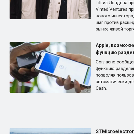
Tilt из Лондона п
Vinted Ventures п
нового инвестора
шаг против расши
рынке живой торг
Apple, возможн
функцию раздел
Согласно сообщен
функцию разделен
позволяя пользов
автоматически де
Cash.
STMicroelectron