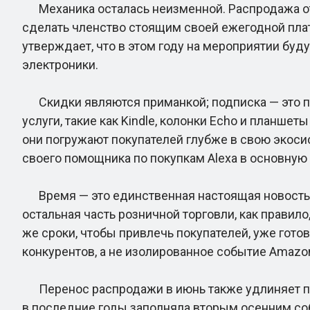
Механика осталась неизменной. Распродажа откр
сделать членство стоящим своей ежегодной плат
утверждает, что в этом году на мероприятии буд
электроники.
Скидки являются приманкой; подписка — это про
услуги, такие как Kindle, колонки Echo и планшет
они погружают покупателей глубже в свою экоси
своего помощника по покупкам Alexa в основную 
Время — это единственная настоящая новость зд
остальная часть розничной торговли, как правил
же сроки, чтобы привлечь покупателей, уже гото
конкурентов, а не изолированное событие Amazo
Перенос распродажи в июнь также удлиняет п
в последние годы заполняла вторым осенним соб