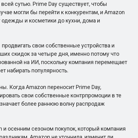
всей сутью. Prime Day существует, чтобы
учае могли бы перейти к конкурентам, и Amazon
т одежды и косметики до кухни, дома и
 продвигать свои собственные устройства и
льших скидок за четыре дня, именно потому что
ированной на ИИ, поскольку компания перемещает
ет набирать популярность.
ы. Когда Amazon переносит Prime Day,
нировать свои собственные контрпромоции в те
 означает более раннюю волну распродаж
и осенним сезоном покупок, который компания
раздникам. Amazon не уточнила, изменит ли