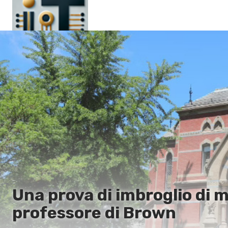
Pagina principale
En
Es
Ru
It
Una prova di imbroglio di m
professore di Brown