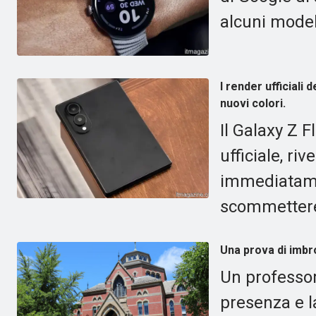
alcuni modell
I render ufficiali 
nuovi colori.
Il Galaxy Z F
ufficiale, ri
immediatam
scommettere 
Una prova di imbro
Un professor
presenza e l