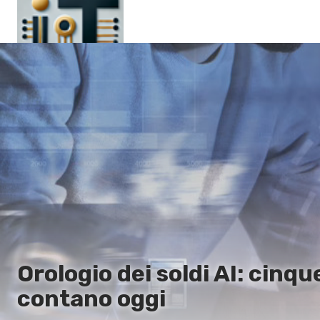
Pagina principale
En
Es
Ru
It
Orologio dei soldi AI: cinq
contano oggi