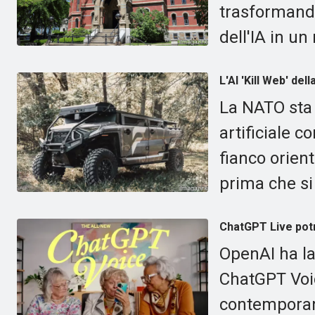
trasformand
dell'IA in u
L'AI 'Kill Web' de
La NATO sta 
artificiale c
fianco orient
prima che s
ChatGPT Live potr
OpenAI ha la
ChatGPT Voic
contemporan