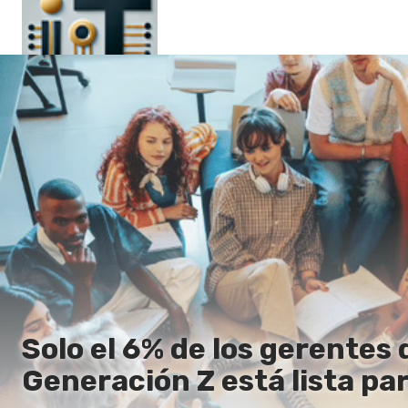
Principal
En
Es
Ru
It
Solo el 6% de los gerentes 
Generación Z está lista par