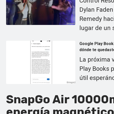
Control Reso
Dylan Faden 
Remedy haci
lugar de un 
Google Play Book
dónde te quedast
La próxima v
Play Books 
útil esperán
SnapGo Air 10000m
energía magnético