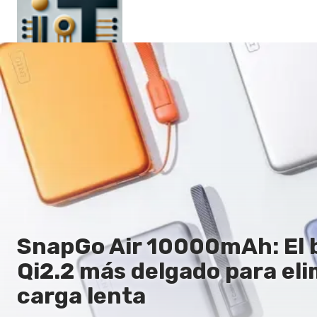
Principal
En
Es
Ru
It
SnapGo Air 10000mAh: El 
Qi2.2 más delgado para eli
carga lenta