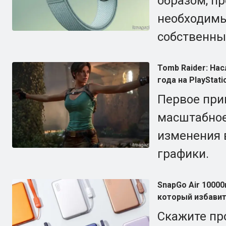
образом, п
необходимы
собственны
Tomb Raider: На
года на PlayStati
Первое при
масштабное 
изменения 
графики.
SnapGo Air 1000
который избавит
Скажите пр