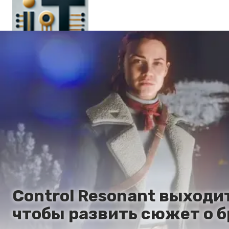
Main
En
Es
Ru
It
Control Resonant выходит
чтобы развить сюжет о б