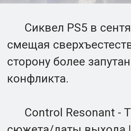
Сиквел PS5 в сентябр
смещая сверхъестеств
сторону более запута
конфликта.
Control Resonant - 
сюжета/даты выхода |