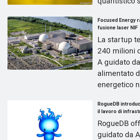
quantistico s
Focused Energy rac
fusione laser NIF
La startup t
240 milioni d
A guidato dal
alimentato d
energetico ne
RogueDB introduce
il lavoro di infras
RogueDB off
guidato da AP