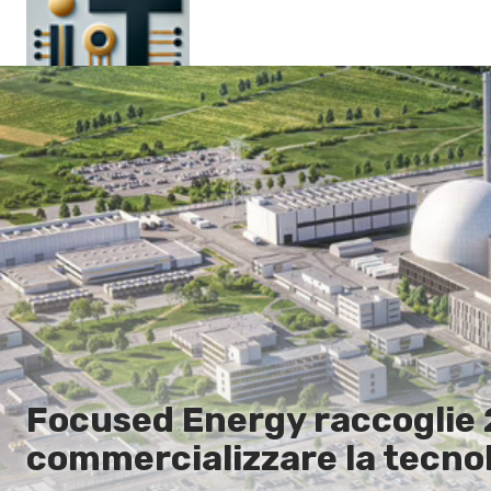
Pagina principale
En
Es
Ru
It
Focused Energy raccoglie 24
commercializzare la tecnol