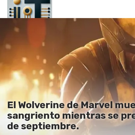
Principal
En
Es
Ru
It
El Wolverine de Marvel mu
sangriento mientras se pre
de septiembre.