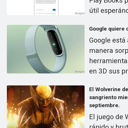
Play Books 
útil esperán
Google quiere q
Google está 
manera sorpr
herramientas
en 3D sus p
El Wolverine 
sangriento mie
septiembre.
El juego de 
rápido y bru